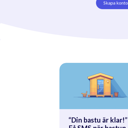
Skapa konto
“Din bastu är klar!”
Få SMS när bastun