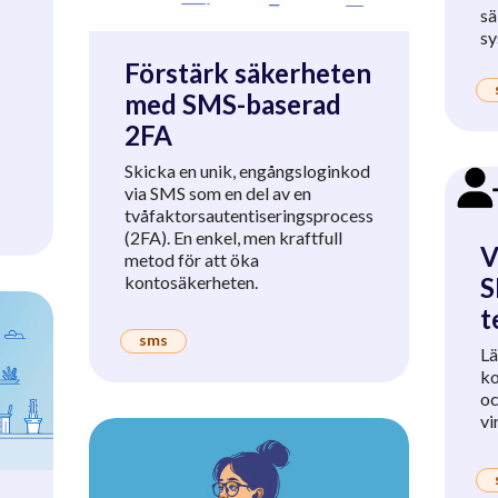
sä
s
Förstärk säkerheten
med SMS-baserad
2FA
Skicka en unik, engångsloginkod
via SMS som en del av en
tvåfaktorsautentiseringsprocess
(2FA). En enkel, men kraftfull
V
metod för att öka
kontosäkerheten.
S
t
sms
Lä
ko
oc
vi