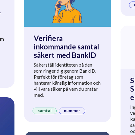
-
Verifiera
om
inkommande samtal
säkert med BankID
Säkerställ identiteten på den
som ringer dig genom BankID.
Perfekt för företag som
S
hanterar känslig information och
S
vill vara säker på vem du pratar
med.
e
In
samtal
nummer
ve
ka
sa
oc