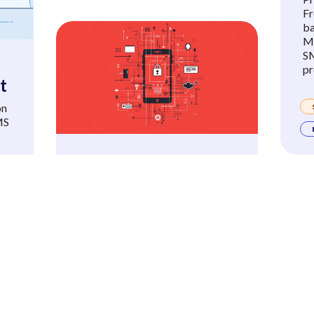
Fr
b
Ma
SM
pr
t
on
MS