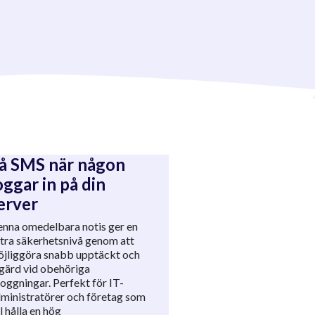
å SMS när någon
oggar in på din
erver
nna omedelbara notis ger en
tra säkerhetsnivå genom att
jliggöra snabb upptäckt och
gärd vid obehöriga
loggningar. Perfekt för IT-
ministratörer och företag som
ll hålla en hög