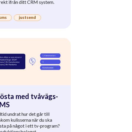
rekt ifrån ditt CRM system.
sms
justsend
östa med tvåvägs-
SMS
ltid undrat hur det går till
kom kulisserna när du ska
sta på något i ett tv-program?
oduktionsbolaget