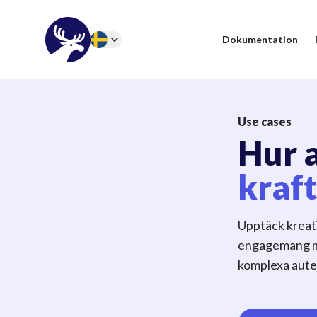
46elks
Dokumentation
Change language
Use cases
Hur 
kraft
Upptäck kreati
engagemang me
komplexa aute