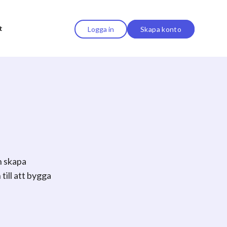
t
Logga in
Skapa konto
h skapa
ill att bygga