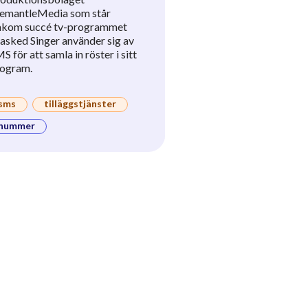
emantleMedia som står
akom succé tv-programmet
sked Singer använder sig av
S för att samla in röster i sitt
ogram.
sms
tilläggstjänster
nummer