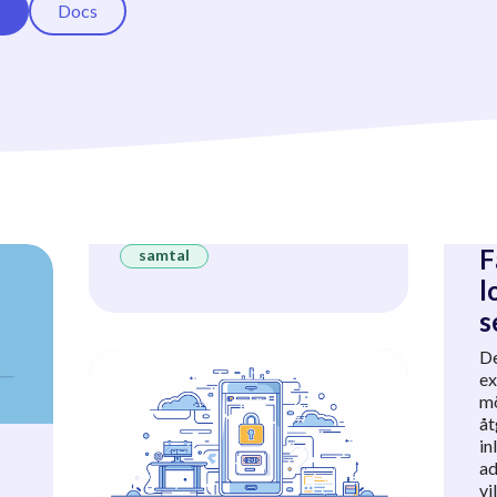
Docs
F
samtal
l
s
De
ex
mö
åt
in
ad
vi