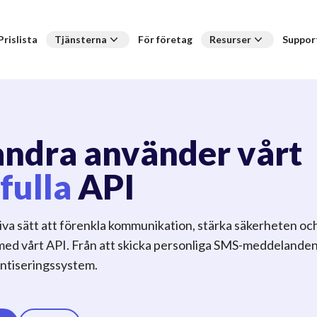
Prislista
Tjänsterna
För företag
Resurser
Suppor
andra använder vårt
fulla
API
va sätt att förenkla kommunikation, stärka säkerheten oc
d vårt API. Från att skicka personliga SMS-meddelanden t
ntiseringssystem.