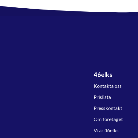
46elks
Kontakta oss
Prislista
Presskontakt
Om företaget
Vi är 46elks