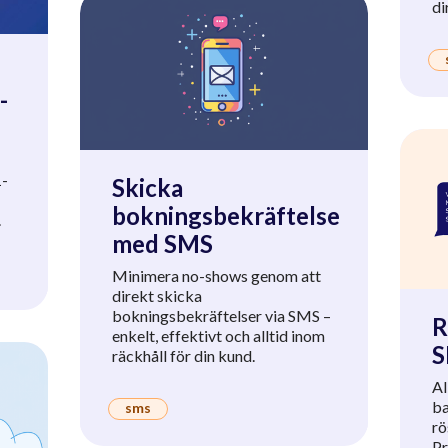
di
-
1-
Skicka
bokningsbekräftelse
.
med SMS
Minimera no-shows genom att
direkt skicka
bokningsbekräftelser via SMS –
R
enkelt, effektivt och alltid inom
räckhåll för din kund.
Al
ba
sms
rö
Pr