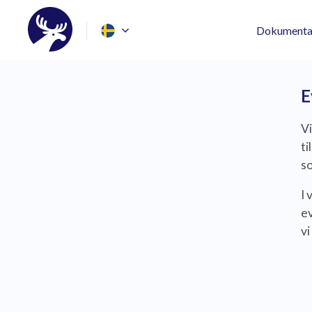
Dokumenta
E
Vi
ti
so
I 
e
vi