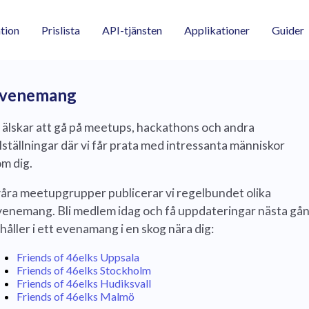
tion
Prislista
API-tjänsten
Applikationer
Guider
venemang
 älskar att gå på meetups, hackathons och andra
llställningar där vi får prata med intressanta människor
m dig.
våra meetupgrupper publicerar vi regelbundet olika
venemang. Bli medlem idag och få uppdateringar nästa gå
 håller i ett evenamang i en skog
nära dig:
Friends of 46elks Uppsala
Friends of 46elks Stockholm
Friends of 46elks Hudiksvall
Friends of 46elks Malmö