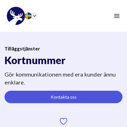
46elks
Öpp
Change language
Tilläggstjänster
Kortnummer
Gör kommunikationen med era kunder ännu
enklare.
Kontakta oss