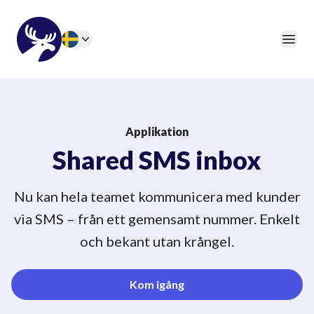
46elks
Öpp
Change language
Applikation
Shared SMS inbox
Nu kan hela teamet kommunicera med kunder
via SMS – från ett gemensamt nummer. Enkelt
och bekant utan krångel.
Kom igång