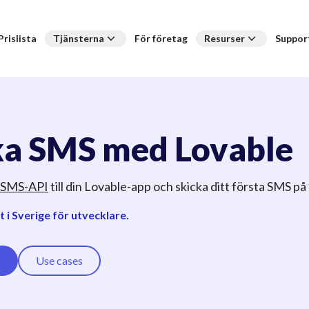
Prislista
Tjänsterna
För företag
Resurser
Suppor
ka SMS med Lovable
 SMS-API
till din Lovable-app och skicka ditt första SMS på
 i Sverige för utvecklare.
Use cases