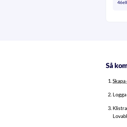
46el
Så kom
Skapa 
Logga 
Klistr
Lovabl