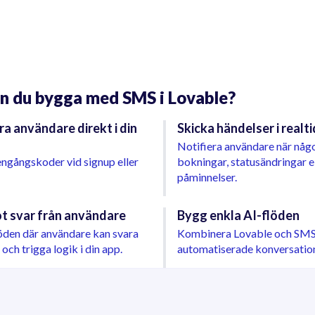
n du bygga med SMS i Lovable?
ra användare direkt i din
Skicka händelser i realti
Notifiera användare när någ
engångskoder vid signup eller
bokningar, statusändringar e
påminnelser.
t svar från användare
Bygg enkla AI-flöden
öden där användare kan svara
Kombinera Lovable och SMS
och trigga logik i din app.
automatiserade konversation