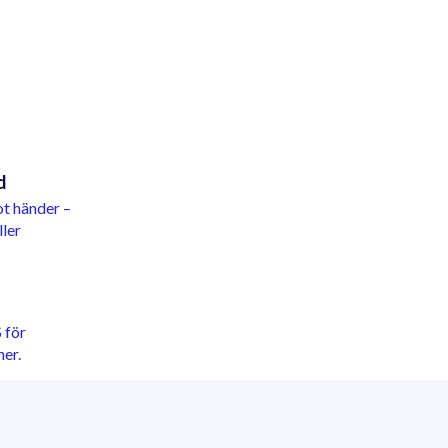
d
ot händer –
ller
 för
er.