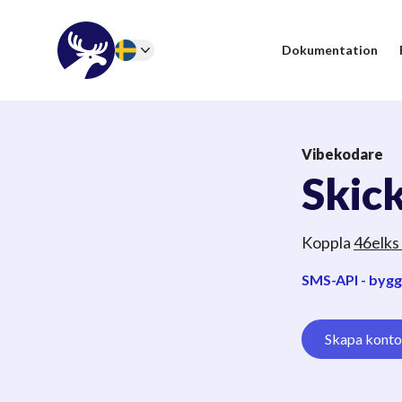
46elks
Dokumentation
Change language
Vibekodare
Skic
Koppla
46elks
SMS-API - byggt
Skapa konto