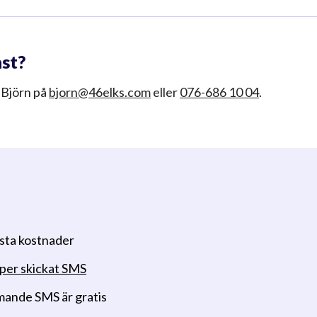
ast?
 Björn på
bjorn@46elks.com
eller
076-686 10 04
.
asta kostnader
 per skickat SMS
ande SMS är gratis