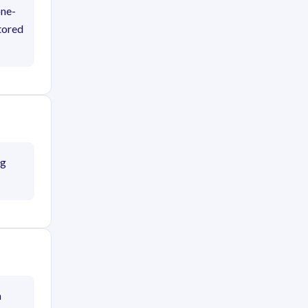
one-
tored
ng
m