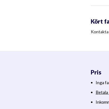
Kört f
Kontakta
Pris
Inga f
Betala
Inkomm