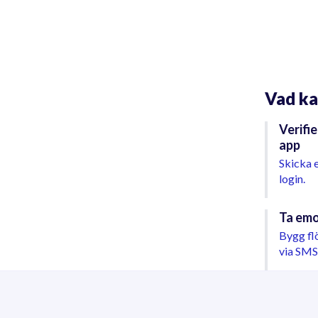
Vad ka
Verifie
app
Skicka 
login.
Ta emo
Bygg fl
via SMS 