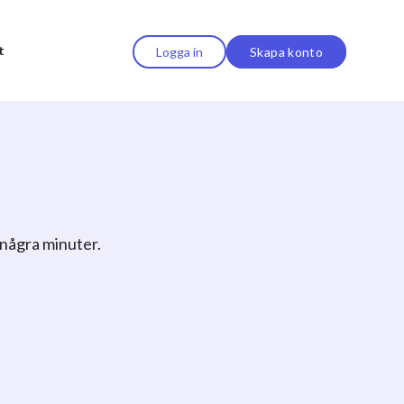
t
Logga in
Skapa konto
 några minuter.