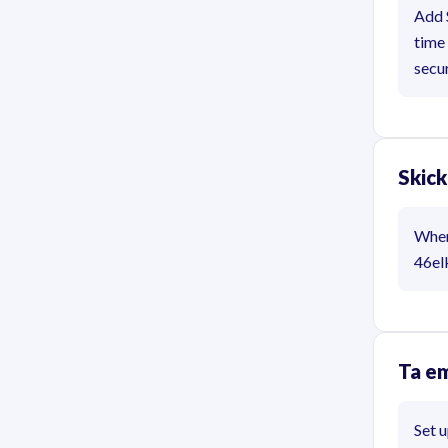
Add 
time
secur
Skick
When
46elk
Ta e
Set 