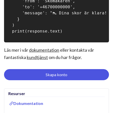
    'from': 'Skomakaren',

    'to': '+46700000000',

    'message': "👠 Dina skor är klara! V
  }

)

Läs mer i vår
dokumentation
eller kontakta vår
fantastiska
kundtjänst
om du har frågor.
Skapa konto
Resurser
Dokumentation