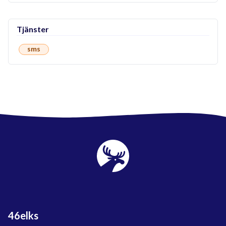
Tjänster
sms
46elks