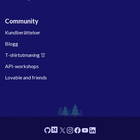
Community
Kundberättelser
Blogg
T-shirtutmaning 👚
API-workshops
Lovable and friends
Footer
GitHub
Medium
X
Instagram
Facebook
YouTube
Linkedin