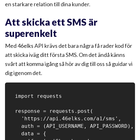
en starkare relation till dina kunder.
Att skicka ett SMS är
superenkelt
Med 46elks API krävs det bara några få rader kod för
att skicka iväg ditt första SMS. Om det ändå känns
svårt att komma igång så hör av dig till oss så guidar vi
dig igenom det.
import requests

response = requests.post(

  'https://api.46elks.com/a1/sms',

  auth = (API_USERNAME, API_PASSWORD),

  data = {
