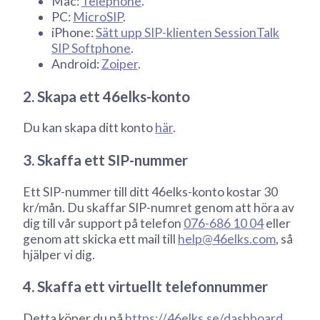
Mac:
Telephone
.
PC:
MicroSIP
.
iPhone:
Sätt upp SIP-klienten SessionTalk
SIP Softphone
.
Android:
Zoiper
.
2. Skapa ett 46elks-konto
Du kan skapa ditt konto
här
.
3. Skaffa ett SIP-nummer
Ett SIP-nummer till ditt 46elks-konto kostar 30
kr/mån. Du skaffar SIP-numret genom att höra av
dig till vår support på telefon
076-686 10 04
eller
genom att skicka ett mail till
help@46elks.com
, så
hjälper vi dig.
4. Skaffa ett virtuellt telefonnummer
Detta köper du på
https://46elks.se/dashboard