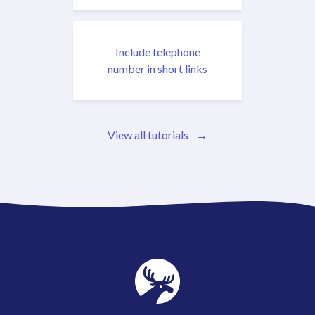
Include telephone
number in short links
View all tutorials