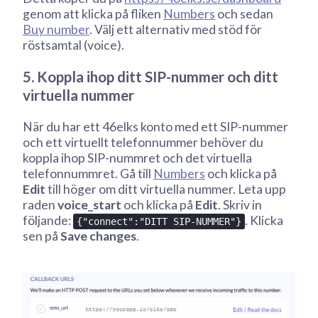
genom att klicka på fliken
Numbers
och sedan
Buy number
. Välj ett alternativ med stöd för
röstsamtal (voice).
5. Koppla ihop ditt SIP-nummer och ditt
virtuella nummer
När du har ett 46elks konto med ett SIP-nummer
och ett virtuellt telefonnummer behöver du
koppla ihop SIP-nummret och det virtuella
telefonnummret. Gå till
Numbers
och klicka på
Edit
till höger om ditt virtuella nummer. Leta upp
raden
voice_start
och klicka på
Edit
. Skriv in
följande:
. Klicka
{"connect":"DITT SIP-NUMMER"}
sen på
Save changes
.