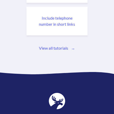
Include telephone
number in short links
View all tutorials