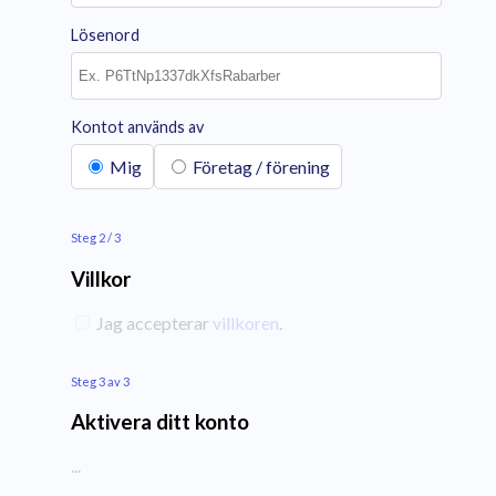
Lösenord
Kontot används av
Mig
Företag / förening
Steg 2 / 3
Villkor
Jag accepterar
villkoren
.
Steg 3 av 3
Aktivera ditt konto
...