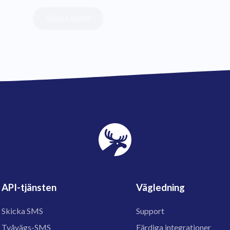
Skapa konto
API-tjänsten
Vägledning
Skicka SMS
Support
Tvåvägs-SMS
Färdiga integrationer