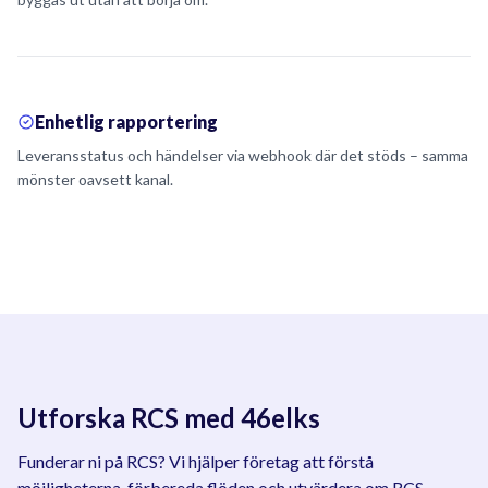
Enhetlig rapportering
Leveransstatus och händelser via webhook där det stöds – samma
mönster oavsett kanal.
Utforska RCS med 46elks
Funderar ni på RCS? Vi hjälper företag att förstå
möjligheterna, förbereda flöden och utvärdera om RCS