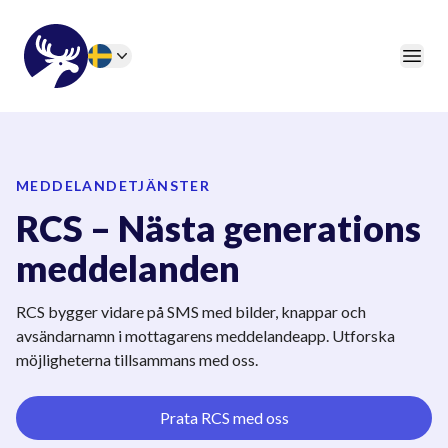
46elks
Öpp
Change language
MEDDELANDETJÄNSTER
RCS – Nästa generations
meddelanden
RCS bygger vidare på SMS med bilder, knappar och
avsändarnamn i mottagarens meddelandeapp. Utforska
möjligheterna tillsammans med oss.
Prata RCS med oss