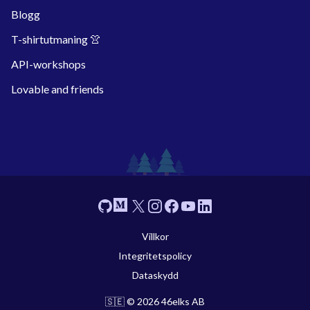
Blogg
T-shirtutmaning 👚
API-workshops
Lovable and friends
Footer
GitHub
Medium
X
Instagram
Facebook
YouTube
Linkedin
Villkor
Integritetspolicy
Dataskydd
🇸🇪 © 2026 46elks AB