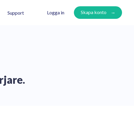
Skapa konto
Logga in
Support
rjare.