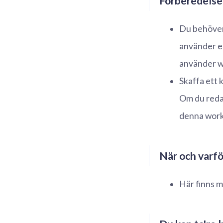
Förberedelse
Du behöver 
använder en
använder wi
Skaffa ett 
Om du redan
denna wor
När och varf
Här finns m