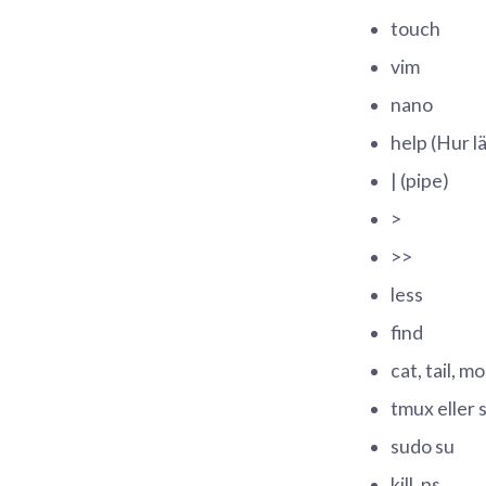
touch
vim
nano
help (Hur lä
| (pipe)
>
>>
less
find
cat, tail, m
tmux eller 
sudo su
kill, ps