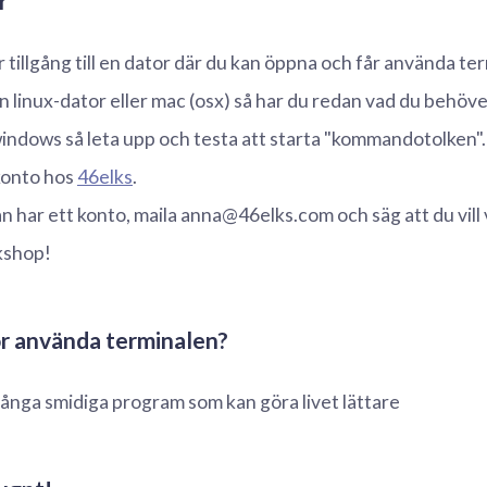
r
tillgång till en dator där du kan öppna och får använda t
 linux-dator eller mac (osx) så har du redan vad du behöv
ndows så leta upp och testa att starta "kommandotolken".
konto hos
46elks
.
 har ett konto, maila anna@46elks.com och säg att du vill
kshop!
ör använda terminalen?
ånga smidiga program som kan göra livet lättare