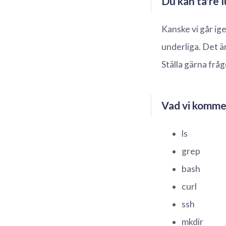
Du kan ta're 
Kanske vi går ig
underliga. Det är 
Ställa gärna fr
Vad vi komme
ls
grep
bash
curl
ssh
mkdir