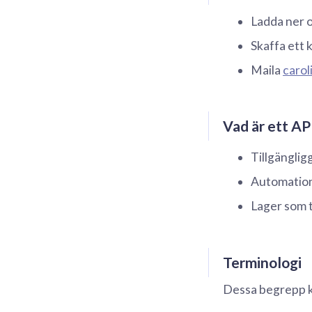
Ladda ner o
Skaffa ett 
Maila
caro
Vad är ett AP
Tillgänglig
Automatio
Lager som 
Terminologi
Dessa begrepp k