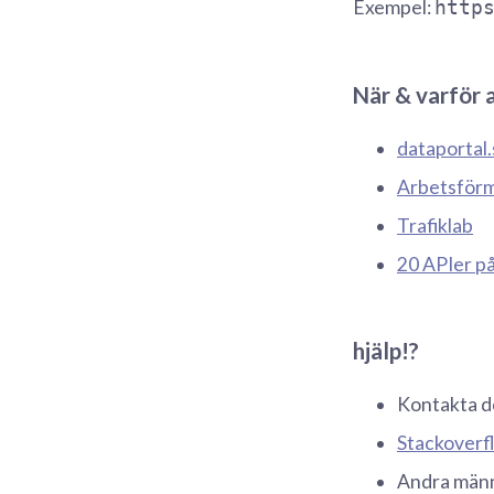
Exempel:
http
När & varför 
dataportal.
Arbetsförm
Trafiklab
20 APIer p
hjälp!?
Kontakta d
Stackoverf
Andra männi