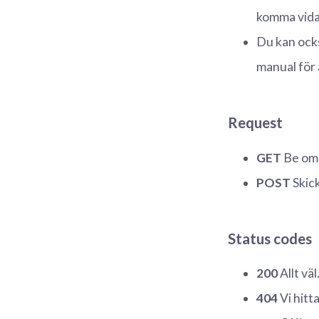
komma vidar
Du kan ocks
manual för 
Request
GET
Be om 
POST
Skick
Status codes
200
Allt väl
404
Vi hitta