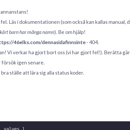
annanstans!
fel. Läs i dokumentationen (som också kan kallas manual, d
kärt barn har många namn
). Be om hjälp!
ttps://46elks.com/dennasidafinnsinte
- 404.
! Vi verkar ha gjort bort oss (vi har gjort fel!). Berätta g
r försök igen senare.
 bra ställe att lära sig alla status koder.
, values ]