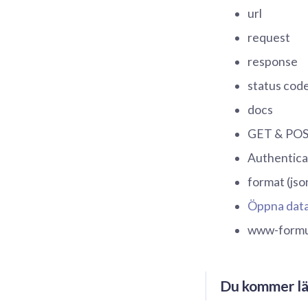
url
request
response
status cod
docs
GET & PO
Authentica
format (jso
Öppna dat
www-formu
Du kommer lä