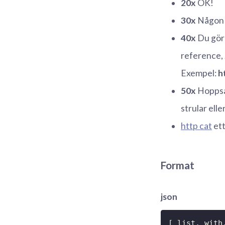
20x
OK!
30x
Någon 
40x
Du gör 
reference,
Exempel:
h
50x
Hoppsan
strular elle
http cat
ett
Format
json
[ list, with