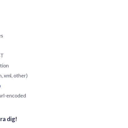
es
ST
tion
n, xml, other)
a
rl-encoded
ra dig!