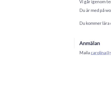
Vi går igenom te
Du är med på wor
Du kommer lära d
Anmälan
Maila
carolina@