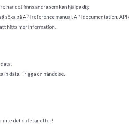
e när det finns andra som kan hjälpa dig
å söka på API reference manual, API documentation, API d
att hitta mer information.
data.
a in data. Trigga en händelse.
.
r inte det du letar efter!