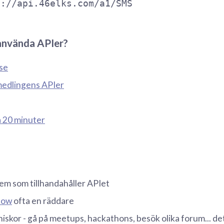
s://api.46elks.com/a1/SMS
använda APIer?
se
edlingens APIer
å 20 minuter
em som tillhandahåller APIet
low
ofta en räddare
skor - gå på meetups, hackathons, besök olika forum... det 