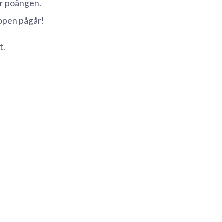
är poängen.
hopen pågår!
t.