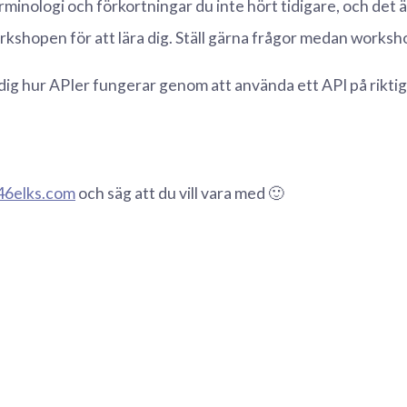
rminologi och förkortningar du inte hört tidigare, och det 
kshopen för att lära dig. Ställ gärna frågor medan works
ig hur APIer fungerar genom att använda ett API på riktig
46elks.com
och säg att du vill vara med 🙂