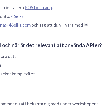
ch installera
POSTman app
.
konto:
46elks
.
lina@46elks.com
och säg att du vill vara med 🙂
I och när är det relevant att använda APIer?
göra data
n
täcker komplexitet
ommer du att bekanta dig med under workshopen: