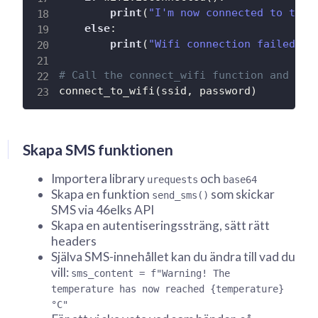
print
(
"I'm now connected to the 
else
:
print
(
"Wifi connection failed wi
# Call the connect_wifi function and con
connect_to_wifi
(
ssid
,
 password
)
Skapa SMS funktionen
Importera library
och
urequests
base64
Skapa en funktion
som skickar
send_sms()
SMS via 46elks API
Skapa en autentiseringssträng, sätt rätt
headers
Själva SMS-innehållet kan du ändra till vad du
vill:
sms_content = f"Warning! The
temperature has now reached {temperature}
°C"