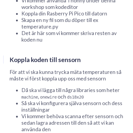
Vi kommer använda Thonny under denna
workshop som kodeditor
Koppla din Rasberry Pi Pico till datorn
Skapa en ny fil som du döper till ex
temperature.py
Det är här som vi kommer skriva resten av
koden nu
Koppla koden till sensorn
För att vi ska kunna trycka mäta temperaturen så
måste vi först koppla upp oss med sensorn
Då ska vi lägga till några libraries som heter
,
och
machine
onewire
ds18x20
Så ska vi konfigurera själva sensorn och dess
inställningar
Vi kommer behöva scanna efter sensorn och
sedan lagra adressen till den så att vi kan
använda den