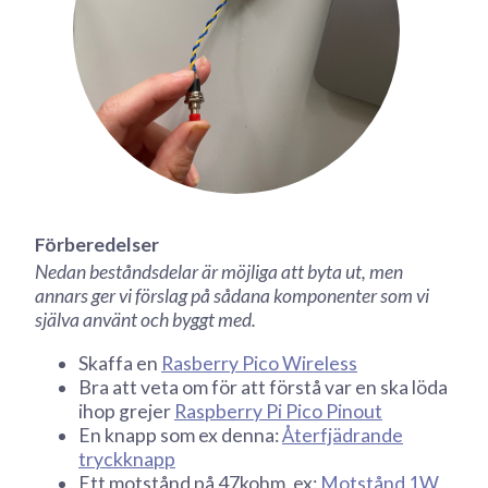
Förberedelser
Nedan beståndsdelar är möjliga att byta ut, men
annars ger vi förslag på sådana komponenter som vi
själva använt och byggt med.
Skaffa en
Rasberry Pico Wireless
Bra att veta om för att förstå var en ska löda
ihop grejer
Raspberry Pi Pico Pinout
En knapp som ex denna:
Återfjädrande
tryckknapp
Ett motstånd på 47kohm, ex:
Motstånd 1W