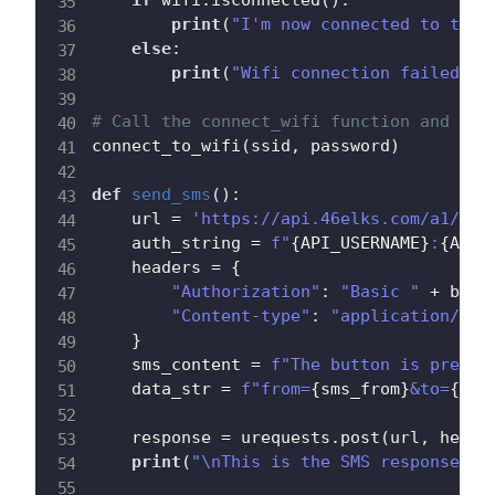
if
 wifi
.
isconnected
(
)
:
print
(
"I'm now connected to the 
else
:
print
(
"Wifi connection failed wi
# Call the connect_wifi function and con
connect_to_wifi
(
ssid
,
 password
)
def
send_sms
(
)
:
    url 
=
'https://api.46elks.com/a1/sms
    auth_string 
=
f"
{
API_USERNAME
}
:
{
API_
    headers 
=
{
"Authorization"
:
"Basic "
+
 base
"Content-type"
:
"application/x-w
}
    sms_content 
=
f"The button is presse
    data_str 
=
f"from=
{
sms_from
}
&to=
{
sms
    response 
=
 urequests
.
post
(
url
,
 heade
print
(
"\nThis is the SMS response fr