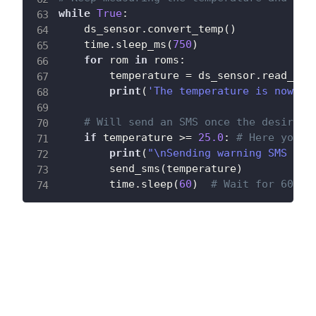
while
True
:
    ds_sensor
.
convert_temp
(
)
    time
.
sleep_ms
(
750
)
for
 rom 
in
 roms
:
        temperature 
=
 ds_sensor
.
read_tem
print
(
'The temperature is now:'
,
# Will send an SMS once the desired 
if
 temperature 
>=
25.0
:
# Here you c
print
(
"\nSending warning SMS via
        send_sms
(
temperature
)
        time
.
sleep
(
60
)
# Wait for 60 se