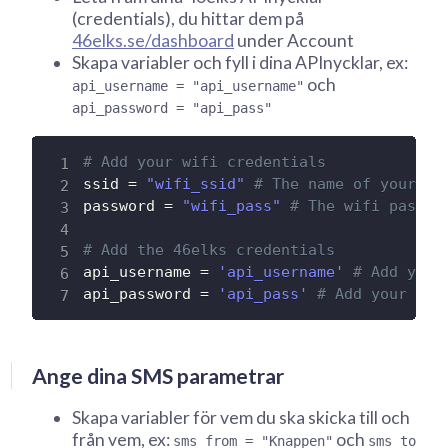
(credentials), du hittar dem på
46elks.se/dashboard
under Account
Skapa variabler och fyll i dina APInycklar, ex:
och
api_username = "api_username"
api_password = "api_pass"
# Add your wifi credentials
ssid 
=
"wifi_ssid"
# The name of your wi
password 
=
"wifi_pass"
# The wifi passwo
# Add the 46elks credentials
api_username 
=
'api_username'
# Add your
api_password 
=
'api_pass'
# Add your pas
Ange dina SMS parametrar
Skapa variabler för vem du ska skicka till och
från vem, ex:
och
sms_from = "Knappen"
sms_to