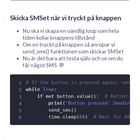
Skicka SMSet när vi tryckt på knappen
Nu ska vi skapa en oändlig loop som hela
tiden kollar knappens tillstånd
Om en tryckt på knappen så anropar vi
send_sms() funktionen som skickar SMSet
Nu är det bara att testa själv och se om du
får något SMS 💬
# If the button is pressed again, send a
while
True
:
if
not
 button
.
value
(
)
:
# Button is 
print
(
"Button pressed! Sending y
        send_sms
(
)
        time
.
sleep
(
60
)
# Wait for 60 se