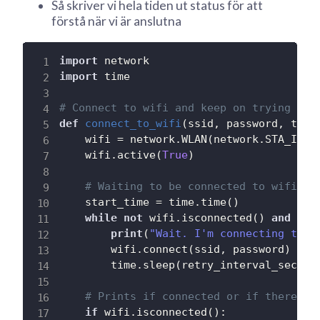
Så skriver vi hela tiden ut status för att
förstå när vi är anslutna
import
import
 time

# Connect to wifi and keep on trying dur
def
connect_to_wifi
(
ssid
,
 password
,
 time
    wifi 
=
 network
.
WLAN
(
network
.
STA_IF
)
    wifi
.
active
(
True
)
# Waiting to be connected to wifi
    start_time 
=
 time
.
time
(
)
while
not
 wifi
.
isconnected
(
)
and
 tim
print
(
"Wait. I'm connecting to y
        wifi
.
connect
(
ssid
,
 password
)
        time
.
sleep
(
retry_interval_sec
)
# Prints if connected or if there wa
if
 wifi
.
isconnected
(
)
: