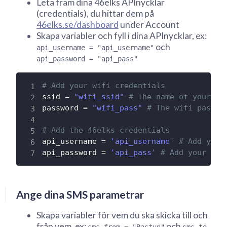
Leta fram dina 46elks APInycklar
(credentials), du hittar dem på
46elks.se/dashboard
under Account
Skapa variabler och fyll i dina APInycklar, ex:
och
api_username = "api_username"
api_password = "api_pass"
# Add your wifi credentials
ssid 
=
"wifi_ssid"
# The name of your wi
password 
=
"wifi_pass"
# The wifi passwo
# Add the 46elks credentials
api_username 
=
'api_username'
# Add your
api_password 
=
'api_pass'
# Add your pas
Ange dina SMS parametrar
Skapa variabler för vem du ska skicka till och
från vem, ex:
och