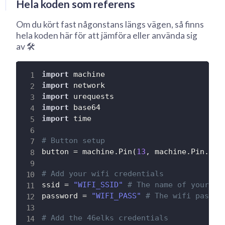
Hela koden som referens
Om du kört fast någonstans längs vägen, så finns
hela koden här för att jämföra eller använda sig
av 🛠
import
import
import
import
import
 time

# Button setup
button 
=
 machine
.
Pin
(
13
,
 machine
.
Pin
.
IN
,
# Add your wifi credentials
ssid 
=
"WIFI_SSID"
# The name of your wi
password 
=
"WIFI_PASS"
# The wifi passwo
# Add the 46elks credentials