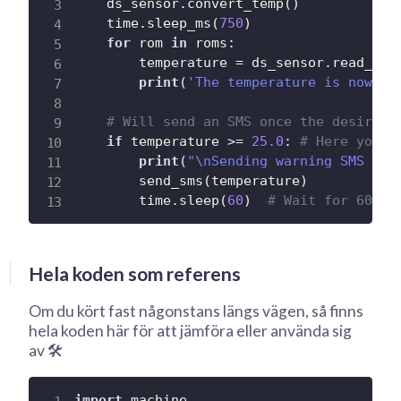
    ds_sensor
.
convert_temp
(
)
    time
.
sleep_ms
(
750
)
for
 rom 
in
 roms
:
        temperature 
=
 ds_sensor
.
read_tem
print
(
'The temperature is now:'
,
# Will send an SMS once the desired 
if
 temperature 
>=
25.0
:
# Here you c
print
(
"\nSending warning SMS via
        send_sms
(
temperature
)
        time
.
sleep
(
60
)
# Wait for 60 se
Hela koden som referens
Om du kört fast någonstans längs vägen, så finns
hela koden här för att jämföra eller använda sig
av 🛠
import