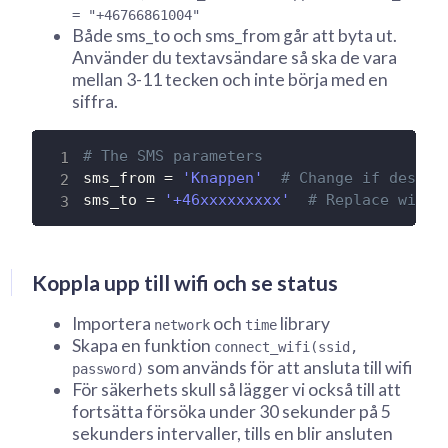
= "+46766861004"
Både sms_to och sms_from går att byta ut.
Använder du textavsändare så ska de vara
mellan 3-11 tecken och inte börja med en
siffra.
# The SMS parameters
sms_from 
=
'Knappen'
# Change if desire
sms_to 
=
'+46xxxxxxxxx'
# Replace with 
Koppla upp till wifi och se status
Importera
och
library
network
time
Skapa en funktion
connect_wifi(ssid,
som används för att ansluta till wifi
password)
För säkerhets skull så lägger vi också till att
fortsätta försöka under 30 sekunder på 5
sekunders intervaller, tills en blir ansluten