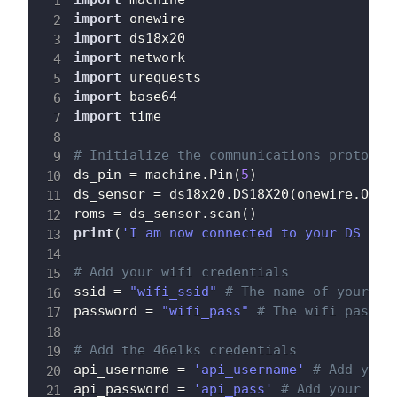
import
import
import
import
import
import
 time

# Initialize the communications protocol
ds_pin 
=
 machine
.
Pin
(
5
)
ds_sensor 
=
 ds18x20
.
DS18X20
(
onewire
.
OneW
roms 
=
 ds_sensor
.
scan
(
)
print
(
'I am now connected to your DS dec
# Add your wifi credentials
ssid 
=
"wifi_ssid"
# The name of your wi
password 
=
"wifi_pass"
# The wifi passwo
# Add the 46elks credentials
api_username 
=
'api_username'
# Add your
api_password 
=
'api_pass'
# Add your pas