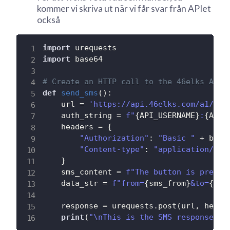
kommer vi skriva ut när vi får svar från APIet
också
import
import
 base64

# Create an HTTP call to the 46elks API
def
send_sms
(
)
:
    url 
=
'https://api.46elks.com/a1/sms
    auth_string 
=
f"
{
API_USERNAME
}
:
{
API_
    headers 
=
{
"Authorization"
:
"Basic "
+
 base
"Content-type"
:
"application/x-w
}
    sms_content 
=
f"The button is presse
    data_str 
=
f"from=
{
sms_from
}
&to=
{
sms
    response 
=
 urequests
.
post
(
url
,
 heade
print
(
"\nThis is the SMS response fr