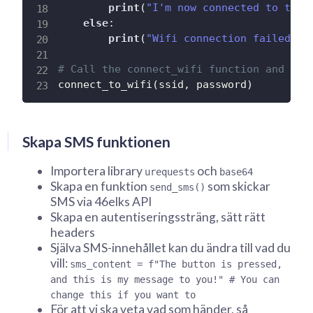
print
(
"I'm now connected to the 
else
:
print
(
"Wifi connection failed wi
# Call the connect_wifi function and con
connect_to_wifi
(
ssid
,
 password
)
Skapa SMS funktionen
Importera library
och
urequests
base64
Skapa en funktion
som skickar
send_sms()
SMS via 46elks API
Skapa en autentiseringssträng, sätt rätt
headers
Själva SMS-innehållet kan du ändra till vad du
vill:
sms_content = f"The button is pressed,
and this is my message to you!" # You can
change this if you want to
För att vi ska veta vad som händer, så