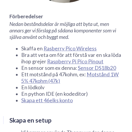
Förberedelser
Nedan beståndsdelar är möjliga att byta ut, men
annars ger vi förslag på sådana komponenter som vi
själva använt och byggt med.
Skaffa en
Rasberry Pico Wireless
Bra att veta om för att förstå var en ska löda
ihop grejer
Raspberry Pi Pico Pinout
En sensor som ex denna:
Sensor DS18b20
Ett motstånd på 47kohm, ex:
Motstånd 1W
5% 47kohm (47k)
En lödkolv
En python IDE (en kodeditor)
Skapa ett 46elks konto
Skapa en setup