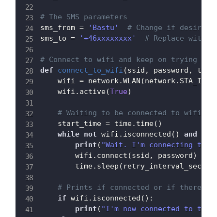
# The SMS parameters
sms_from 
=
'Bastu'
# Change if desired
sms_to 
=
'+46xxxxxxxx'
# Replace with y
# Connect to wifi and keep on trying dur
def
connect_to_wifi
(
ssid
,
 password
,
 time
    wifi 
=
 network
.
WLAN
(
network
.
STA_IF
)
    wifi
.
active
(
True
)
# Waiting to be connected to wifi
    start_time 
=
 time
.
time
(
)
while
not
 wifi
.
isconnected
(
)
and
 tim
print
(
"Wait. I'm connecting to y
        wifi
.
connect
(
ssid
,
 password
)
        time
.
sleep
(
retry_interval_sec
)
# Prints if connected or if there wa
if
 wifi
.
isconnected
(
)
:
print
(
"I'm now connected to the 