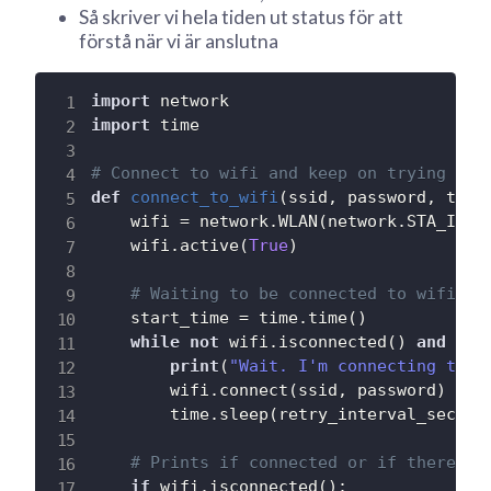
Så skriver vi hela tiden ut status för att
förstå när vi är anslutna
import
import
 time

# Connect to wifi and keep on trying dur
def
connect_to_wifi
(
ssid
,
 password
,
 time
    wifi 
=
 network
.
WLAN
(
network
.
STA_IF
)
    wifi
.
active
(
True
)
# Waiting to be connected to wifi
    start_time 
=
 time
.
time
(
)
while
not
 wifi
.
isconnected
(
)
and
 tim
print
(
"Wait. I'm connecting to y
        wifi
.
connect
(
ssid
,
 password
)
        time
.
sleep
(
retry_interval_sec
)
# Prints if connected or if there wa
if
 wifi
.
isconnected
(
)
: