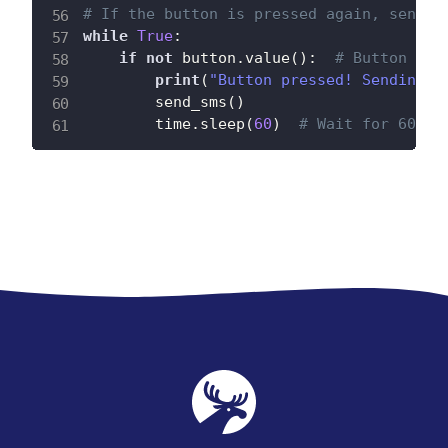
# If the button is pressed again, send a
while
True
:
if
not
 button
.
value
(
)
:
# Button is 
print
(
"Button pressed! Sending y
        send_sms
(
)
        time
.
sleep
(
60
)
# Wait for 60 se