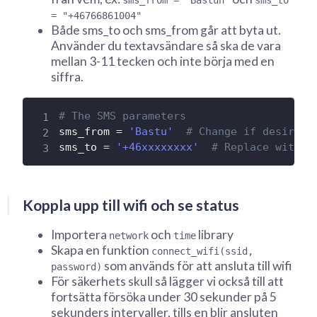
sms_from = "Bastun"
sms_to
= "+46766861004"
Både sms_to och sms_from går att byta ut.
Använder du textavsändare så ska de vara
mellan 3-11 tecken och inte börja med en
siffra.
# The SMS parameters
sms_from 
=
'Bastu'
# Change if desired
sms_to 
=
'+46xxxxxxxx'
# Replace with y
Koppla upp till wifi och se status
Importera
och
library
network
time
Skapa en funktion
connect_wifi(ssid,
som används för att ansluta till wifi
password)
För säkerhets skull så lägger vi också till att
fortsätta försöka under 30 sekunder på 5
sekunders intervaller, tills en blir ansluten