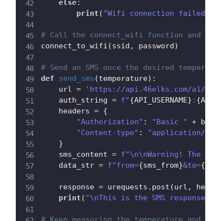
else
:
print
(
"Wifi connection failed wi
# Call the connect_wifi function and con
connect_to_wifi
(
ssid
,
 password
)
# Send an SMS once the desired temperatu
def
send_sms
(
temperature
)
:
    url 
=
'https://api.46elks.com/a1/sms
    auth_string 
=
f"
{
API_USERNAME
}
:
{
API_
    headers 
=
{
"Authorization"
:
"Basic "
+
 base
"Content-type"
:
"application/x-w
}
    sms_content 
=
f"\n\nWarning! The tem
    data_str 
=
f"from=
{
sms_from
}
&to=
{
sms
    response 
=
 urequests
.
post
(
url
,
 heade
print
(
"\nThis is the SMS response fr
# Keep measuring the temperature and pri