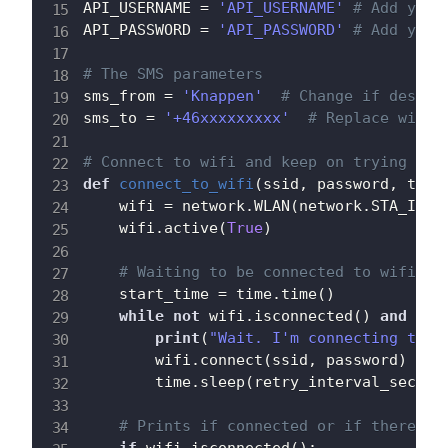
API_USERNAME 
=
'API_USERNAME'
# Add your
API_PASSWORD 
=
'API_PASSWORD'
# Add your
# The SMS parameters
sms_from 
=
'Knappen'
# Change if desire
sms_to 
=
'+46xxxxxxxxx'
# Replace with 
# Connect to wifi and keep on trying dur
def
connect_to_wifi
(
ssid
,
 password
,
 time
    wifi 
=
 network
.
WLAN
(
network
.
STA_IF
)
    wifi
.
active
(
True
)
# Waiting to be connected to wifi
    start_time 
=
 time
.
time
(
)
while
not
 wifi
.
isconnected
(
)
and
 tim
print
(
"Wait. I'm connecting to y
        wifi
.
connect
(
ssid
,
 password
)
        time
.
sleep
(
retry_interval_sec
)
# Prints if connected or if there wa