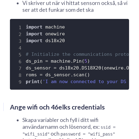
Vi skriver ut när vi hittat sensorn också, så vi
ser att det funkar som det ska
import
import
import
 ds18x20

# Initialize the communications protocol
ds_pin 
=
 machine
.
Pin
(
5
)
ds_sensor 
=
 ds18x20
.
DS18X20
(
onewire
.
OneW
roms 
=
 ds_sensor
.
scan
(
)
print
(
'I am now connected to your DS dec
Ange wifi och 46elks credentials
Skapa variabler och fyll i ditt wifi
användarnamn och lösenord, ex:
ssid =
och
"wifi_ssid"
password = "wifi_pass"