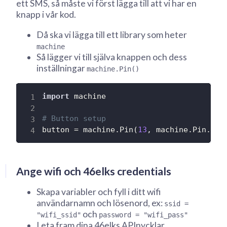
ett SMS, så måste vi först lägga till att vi har en
knapp i vår kod.
Då ska vi lägga till ett library som heter
machine
Så lägger vi till själva knappen och dess
inställningar
machine.Pin()
import
 machine

# Button setup
button 
=
 machine
.
Pin
(
13
,
 machine
.
Pin
.
IN
,
Ange wifi och 46elks credentials
Skapa variabler och fyll i ditt wifi
användarnamn och lösenord, ex:
ssid =
och
"wifi_ssid"
password = "wifi_pass"
Leta fram dina 46elks APInycklar