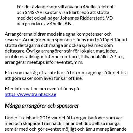
För de tävlande som vill använda 46elks telefoni-
och SMS-API så står vi så klart redo att stötta
med det också, säger Johannes Ridderstedt, VD
och grundare av 46elks AB.
Arrangörerna bidrar med sina egna kompetenser och
resurser. Arrangörer och sponsorer finns med på tåget för att
stötta deltagarna och många är också själva med som
deltagare. Övriga arrangörer står för lokaler, mat, idéer,
problemställningar, internet ombord, tillhandahåller API:er,
arrangerar meetups inför eventet, m.m.
Eftersom nattåg ofta inte har så bra mottagning så är det bra
att göra saker som även funkar offline.
Mer information om eventet finns på
https://www.trainhack.se
Många arrangörer och sponsorer
Under Trainhack 2016 var det åtta organisationer som var
med och skapade Trainhack. I år är det dubbelt så många
som är med och gör eventet möjligt och ännu mer spännande