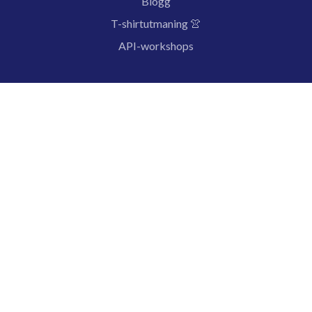
Blogg
T-shirtutmaning 👚
API-workshops
Villkor
Integritetspolicy
Dataskydd
🇸🇪 © 2026 46elks AB