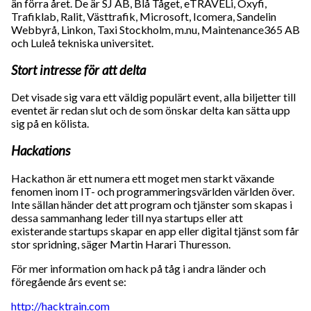
än förra året. De är SJ AB, Blå Tåget, eTRAVELi, Oxyfi,
Trafiklab, Ralit, Västtrafik, Microsoft, Icomera, Sandelin
Webbyrå, Linkon, Taxi Stockholm, m.nu, Maintenance365 AB
och Luleå tekniska universitet.
Stort intresse för att delta
Det visade sig vara ett väldig populärt event, alla biljetter till
eventet är redan slut och de som önskar delta kan sätta upp
sig på en kölista.
Hackations
Hackathon är ett numera ett moget men starkt växande
fenomen inom IT- och programmeringsvärlden världen över.
Inte sällan händer det att program och tjänster som skapas i
dessa sammanhang leder till nya startups eller att
existerande startups skapar en app eller digital tjänst som får
stor spridning, säger Martin Harari Thuresson.
För mer information om hack på tåg i andra länder och
föregående års event se:
http://hacktrain.com