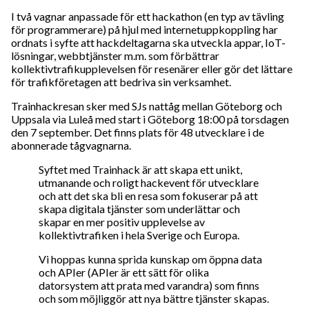
I två vagnar anpassade för ett hackathon (en typ av tävling
för programmerare) på hjul med internetuppkoppling har
ordnats i syfte att hackdeltagarna ska utveckla appar, IoT-
lösningar, webbtjänster m.m. som förbättrar
kollektivtrafikupplevelsen för resenärer eller gör det lättare
för trafikföretagen att bedriva sin verksamhet.
Trainhackresan sker med SJs nattåg mellan Göteborg och
Uppsala via Luleå med start i Göteborg 18:00 på torsdagen
den 7 september. Det finns plats för 48 utvecklare i de
abonnerade tågvagnarna.
Syftet med Trainhack är att skapa ett unikt,
utmanande och roligt hackevent för utvecklare
och att det ska bli en resa som fokuserar på att
skapa digitala tjänster som underlättar och
skapar en mer positiv upplevelse av
kollektivtrafiken i hela Sverige och Europa.
Vi hoppas kunna sprida kunskap om öppna data
och APIer (APIer är ett sätt för olika
datorsystem att prata med varandra) som finns
och som möjliggör att nya bättre tjänster skapas.