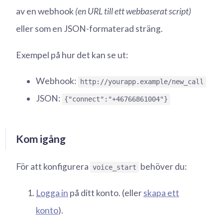
av en webhook
(en URL till ett webbaserat script)
eller som en JSON-formaterad sträng.
Exempel på hur det kan se ut:
Webhook:
http://yourapp.example/new_call
JSON:
{"connect":"+46766861004"}
Kom igång
För att konfigurera
behöver du:
voice_start
Logga in
på ditt konto. (eller
skapa ett
konto
).