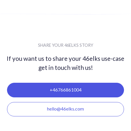
SHARE YOUR 46ELKS STORY
If you want us to share your 46elks use-case
get in
touch with us!
+46766861004
hello@46elks.com