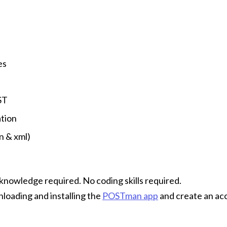
es
ST
tion
n & xml)
knowledge required. No coding skills required.
loading and installing the
POSTman app
and create an ac