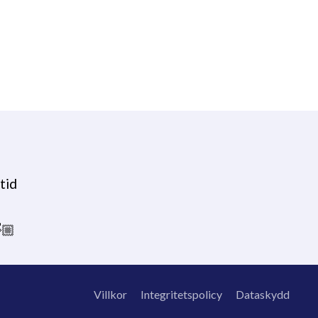
tid
🏼
Villkor
Integritetspolicy
Dataskydd