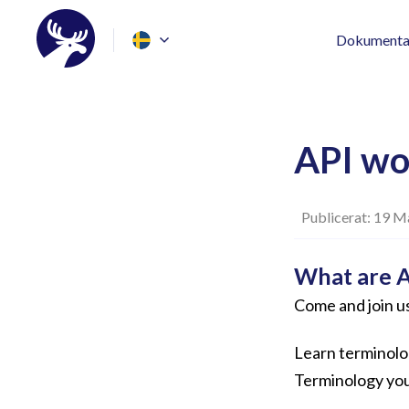
Dokumenta
API wo
Publicerat: 19 M
What are A
Come and join u
Learn terminolog
Terminology you 