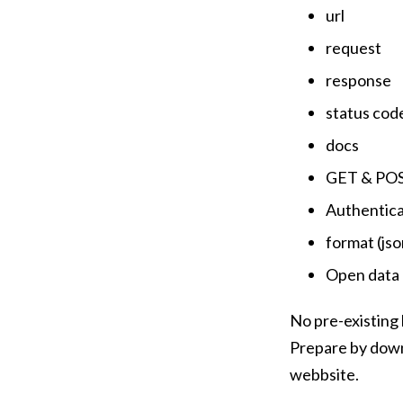
url
request
response
status cod
docs
GET & PO
Authentica
format (jso
Open data
No pre-existing 
Prepare by down
webbsite.