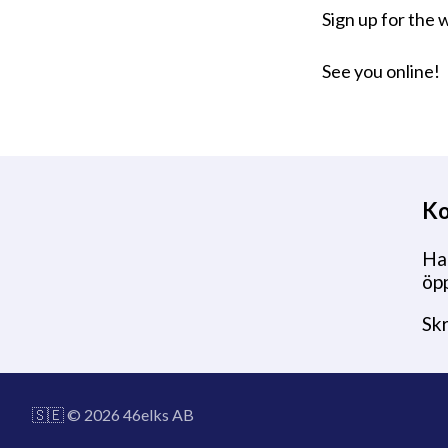
Sign up for the
See you online!
Ko
Har
öpp
Sk
🇸🇪 © 2026 46elks AB