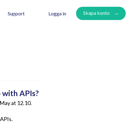
Skapa konto
Logga in
Support
 with APIs?
May at 12.10.
 APIs.