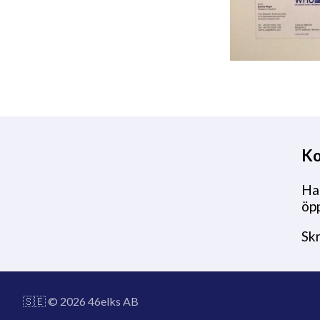
Ko
Har
öpp
Sk
🇸🇪 © 2026 46elks AB