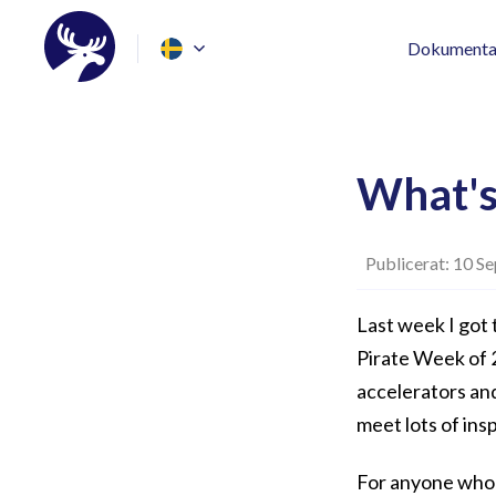
Dokumenta
What's
Publicerat: 10 S
Last week I got
Pirate Week of 
accelerators and
meet lots of ins
For anyone who m