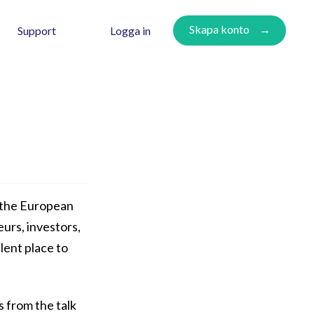
Skapa konto
Logga in
Support
t the European
urs, investors,
lent place to
s from the talk