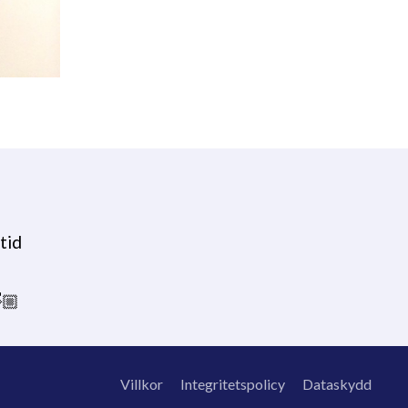
tid
🏼
Villkor
Integritetspolicy
Dataskydd