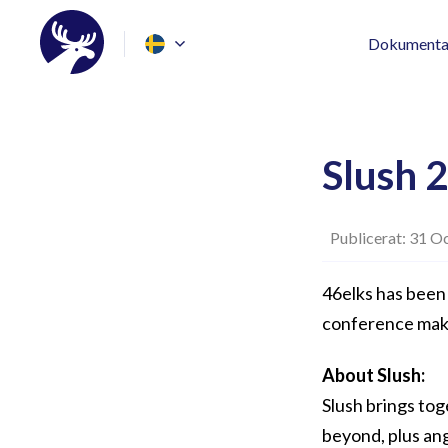
Dokumenta
Slush 
Publicerat: 31 O
46elks has been 
conference make s
About Slush:
Slush brings tog
beyond, plus ang