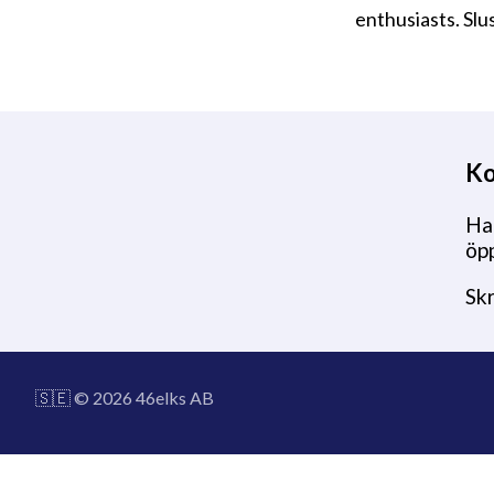
enthusiasts. Slu
Ko
Har
öpp
Sk
🇸🇪 © 2026 46elks AB