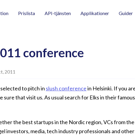
tion
Prislista
API-tjänsten
Applikationer
Guider
2011 conference
ct, 2011
selected to pitch in
slush conference
in Helsinki. If you ar
ure that visit us. As usual search for Elks in their famous 
ether the best startups in the Nordic region, VCs from the
el investors, media, tech industry professionals and other