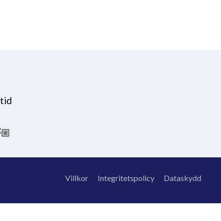
tid
🏼
Villkor
Integritetspolicy
Dataskydd