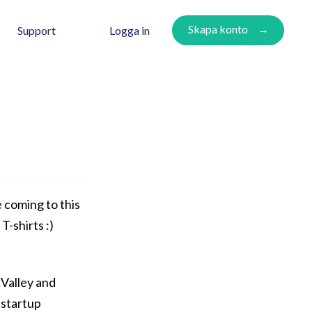
Skapa konto
Logga in
Support
e coming to this
T-shirts :)
 Valley and
 startup